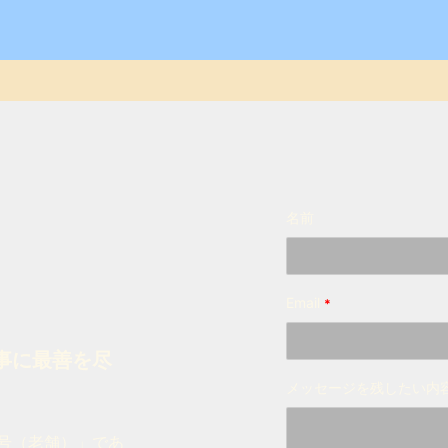
名前
Email
事に最善を尽
メッセージを残したい内
字号（老舗）」であ