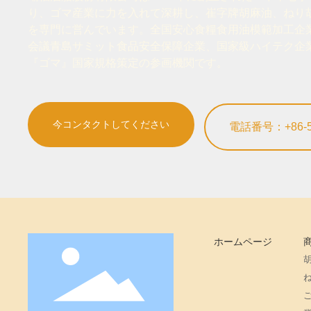
り、ゴマ産業に力を入れて深耕し、崔字牌胡麻油、ねり
を専門に営んでいます。全国安心食糧食用油模範加工企
会議青島サミット食品安全保障企業、国家級ハイテク企
『ゴマ』国家規格策定の参画機関です。
今コンタクトしてください
電話番号：+86-53
ホームページ