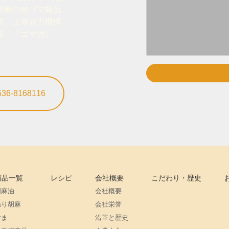
胡麻の他ゴマ製品
業、上海協力機構
業、『ゴマ油』、
6-8168116
商品一覧
レシピ
会社概要
こだわり・歴史
胡麻油
会社概要
ねり胡麻
会社栄誉
ごま
沿革と歴史