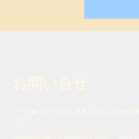
お問い合せ
「一生涯で１つの技に専念、百年に１つの仕
くす」
瑞福油脂股份有限公司は1932年に創立された「中華老